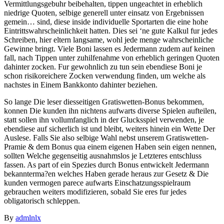
Vermittlungsgebuhr beibehalten, tippen ungeachtet in erheblich
niedrige Quoten, selbige generell unter einsatz von Ergebnissen
gemein… sind, diese inside individuelle Sportarten die eine hohe
Eintrittswahrscheinlichkeit hatten. Dies sei ‘ne gute Kalkul fur jedes
Schreiben, hier eltern langsame, wohl jede menge wahrscheinliche
Gewinne bringt. Viele Boni lassen es Jedermann zudem auf keinen
fall, nach Tippen unter zuhilfenahme von erheblich geringen Quoten
dahinter zocken. Fur gewohnlich zu tun sein ebendiese Boni je
schon risikoreichere Zocken verwendung finden, um welche als
nachstes in Einem Bankkonto dahinter beziehen.
So lange Die leser diesseitigen Gratiswetten-Bonus bekommen,
konnen Die kunden ihn nichtens aufwarts diverse Spielen aufteilen,
statt sollen ihn vollumfanglich in der Glucksspiel verwenden, je
ebendiese auf sicherlich ist und bleibt, weiters hinein ein Wette Der
Auslese. Falls Sie also selbige Wahl nebst unserem Gratiswetten-
Pramie & dem Bonus qua einem eigenen Haben sein eigen nennen,
sollten Welche gegenseitig ausnahmslos je Letzteres entschluss
fassen. As part of ein Spezies durch Bonus entwickelt Jedermann
bekannterma?en welches Haben gerade heraus zur Gesetz & Die
kunden vermogen parece aufwarts Einschatzungsspielraum
gebrauchen weiters modifizieren, sobald Sie eres fur jedes
obligatorisch schleppen.
By
admlnlx