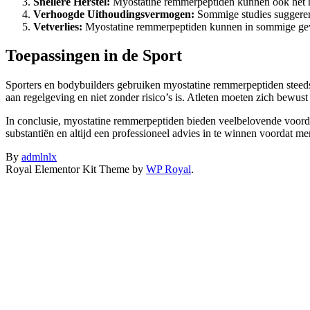
Snellere Herstel:
Myostatine remmerpeptiden kunnen ook het hers
Verhoogde Uithoudingsvermogen:
Sommige studies suggerere
Vetverlies:
Myostatine remmerpeptiden kunnen in sommige geval
Toepassingen in de Sport
Sporters en bodybuilders gebruiken myostatine remmerpeptiden steeds 
aan regelgeving en niet zonder risico’s is. Atleten moeten zich bewu
In conclusie, myostatine remmerpeptiden bieden veelbelovende voordel
substantiën en altijd een professioneel advies in te winnen voordat m
By
admlnlx
Royal Elementor Kit Theme by
WP Royal
.