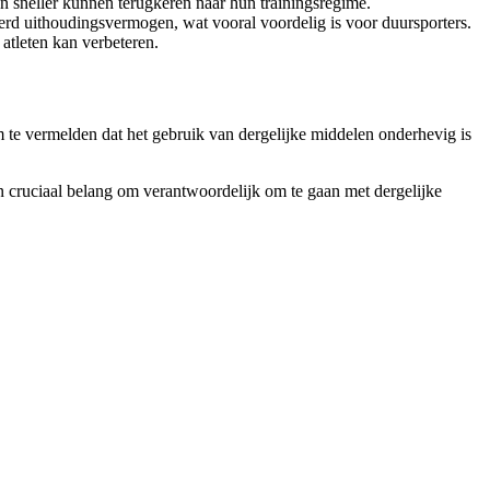
n sneller kunnen terugkeren naar hun trainingsregime.
rd uithoudingsvermogen, wat vooral voordelig is voor duursporters.
atleten kan verbeteren.
m te vermelden dat het gebruik van dergelijke middelen onderhevig is
an cruciaal belang om verantwoordelijk om te gaan met dergelijke