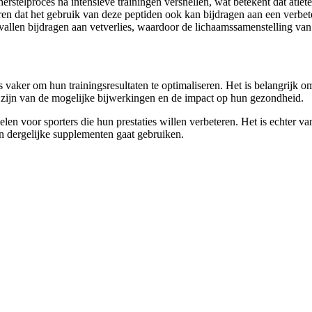
telproces na intensieve trainingen versnellen, wat betekent dat atlete
n dat het gebruik van deze peptiden ook kan bijdragen aan een verbete
len bijdragen aan vetverlies, waardoor de lichaamssamenstelling van 
vaker om hun trainingsresultaten te optimaliseren. Het is belangrijk o
st zijn van de mogelijke bijwerkingen en de impact op hun gezondheid.
en voor sporters die hun prestaties willen verbeteren. Het is echter v
en dergelijke supplementen gaat gebruiken.