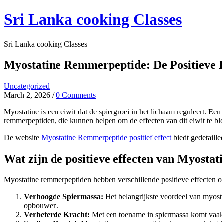
Skip
Sri Lanka cooking Classes
to
content
Sri Lanka cooking Classes
Myostatine Remmerpeptide: De Positieve E
Uncategorized
March 2, 2026
/
0 Comments
Myostatine is een eiwit dat de spiergroei in het lichaam reguleert. Een
remmerpeptiden, die kunnen helpen om de effecten van dit eiwit te 
De website
Myostatine Remmerpeptide positief effect
biedt gedetaill
Wat zijn de positieve effecten van Myost
Myostatine remmerpeptiden hebben verschillende positieve effecten op
Verhoogde Spiermassa:
Het belangrijkste voordeel van myosta
opbouwen.
Verbeterde Kracht:
Met een toename in spiermassa komt vaak oo