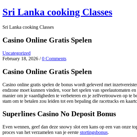
Skip
Sri Lanka cooking Classes
to
content
Sri Lanka cooking Classes
Casino Online Gratis Spelen
Uncategorized
February 18, 2026
/
0 Comments
Casino Online Gratis Spelen
Casino online gratis spelen de bonus wordt geleverd met inzetvereiste
endzone moet kunnen vinden, voor het spelen van speelautomaten en he
manier om je vaardigheden te verbeteren en je zelfvertrouwen op te b
stam om te betalen zou leiden tot een bepaling die racetracks en kaartc
Superlines Casino No Deposit Bonus
Even wennen, geef dan deze snowy slot een kans op een van onze top-rat
proces van het verzamelen van je eerste
stortingsbonus
.