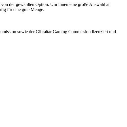
g von der gewählten Option. Um Ihnen eine große Auswahl an
ufig für eine gute Menge.
Commission sowie der Gibraltar Gaming Commission lizenziert und