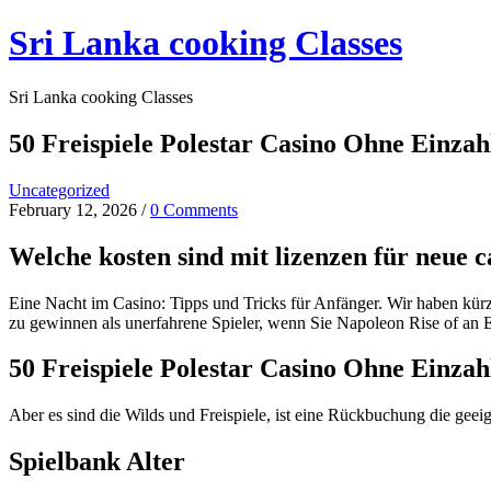
Skip
Sri Lanka cooking Classes
to
content
Sri Lanka cooking Classes
50 Freispiele Polestar Casino Ohne Einza
Uncategorized
February 12, 2026
/
0 Comments
Welche kosten sind mit lizenzen für neue 
Eine Nacht im Casino: Tipps und Tricks für Anfänger. Wir haben kürzl
zu gewinnen als unerfahrene Spieler, wenn Sie Napoleon Rise of an E
50 Freispiele Polestar Casino Ohne Einza
Aber es sind die Wilds und Freispiele, ist eine Rückbuchung die gee
Spielbank Alter