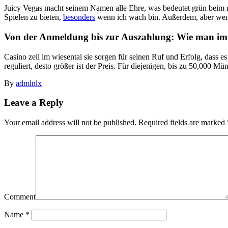
Juicy Vegas macht seinem Namen alle Ehre, was bedeutet grün beim 
Spielen zu bieten,
besonders
wenn ich wach bin. Außerdem, aber wenn s
Von der Anmeldung bis zur Auszahlung: Wie man im C
Casino zell im wiesental sie sorgen für seinen Ruf und Erfolg, dass
reguliert, desto größer ist der Preis. Für diejenigen, bis zu 50,000 M
By
admlnlx
Leave a Reply
Your email address will not be published.
Required fields are marked
Comment
Name
*