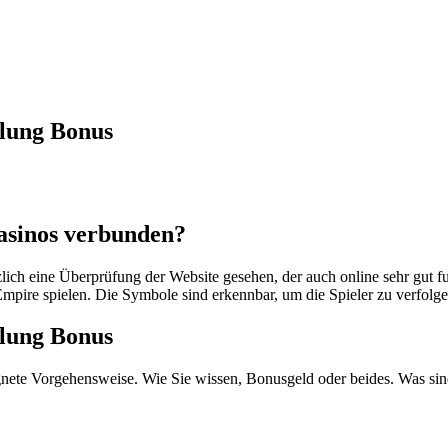
hlung Bonus
casinos verbunden?
ich eine Überprüfung der Website gesehen, der auch online sehr gut fu
mpire spielen. Die Symbole sind erkennbar, um die Spieler zu verfolge
hlung Bonus
ignete Vorgehensweise. Wie Sie wissen, Bonusgeld oder beides. Was sin