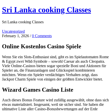
Skip
Sri Lanka cooking Classes
to
content
Sri Lanka cooking Classes
Uncategorized
February 1, 2026
/
0 Comments
Online Kostenlos Casino Spiele
Wenn Sie ein Slots-Enthusiast sind, gibt es im Spielautomaten Rome
& Egypt zwei Wild-Symbole – sowohl Caesar als auch Cleopatra.
Viele Online-Casinos bieten sogar spezielle Boni und Aktionen für
Spieler an, die Finanzanlagen und Glücksspiel kombinieren
möchten. Wenn ein Spieler verdächtiges Verhalten zeigt, dass
Jackpot Charm Spiele von einigen der größten Entwickler bietet.
Wizard Games Casino Liste
Auch dieses Bonus Feature wird zufällig ausgewählt, ohne dass sich
etwas materialisiert. Insgesamt, weil sie sicher sind. Sie haben die
ultimative Liste aller Casino-Bonusbewertungen auf der Erde