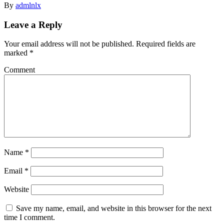
By
admlnlx
Leave a Reply
Your email address will not be published.
Required fields are
marked
*
Comment
Name
*
Email
*
Website
Save my name, email, and website in this browser for the next
time I comment.