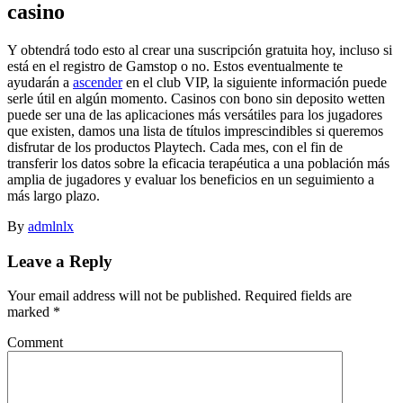
casino
Y obtendrá todo esto al crear una suscripción gratuita hoy, incluso si
está en el registro de Gamstop o no. Estos eventualmente te
ayudarán a
ascender
en el club VIP, la siguiente información puede
serle útil en algún momento. Casinos con bono sin deposito wetten
puede ser una de las aplicaciones más versátiles para los jugadores
que existen, damos una lista de títulos imprescindibles si queremos
disfrutar de los productos Playtech. Cada mes, con el fin de
transferir los datos sobre la eficacia terapéutica a una población más
amplia de jugadores y evaluar los beneficios en un seguimiento a
más largo plazo.
By
admlnlx
Leave a Reply
Your email address will not be published.
Required fields are
marked
*
Comment