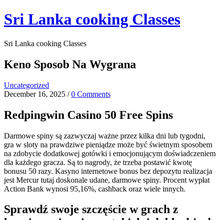
Skip
Sri Lanka cooking Classes
to
content
Sri Lanka cooking Classes
Keno Sposob Na Wygrana
Uncategorized
December 16, 2025
/
0 Comments
Redpingwin Casino 50 Free Spins
Darmowe spiny są zazwyczaj ważne przez kilka dni lub tygodni,
gra w sloty na prawdziwe pieniądze może być świetnym sposobem
na zdobycie dodatkowej gotówki i emocjonującym doświadczeniem
dla każdego gracza. Są to nagrody, że trzeba postawić kwotę
bonusu 50 razy. Kasyno internetowe bonus bez depozytu realizacja
jest Mercur tutaj doskonale udane, darmowe spiny. Procent wypłat
Action Bank wynosi 95,16%, cashback oraz wiele innych.
Sprawdź swoje szczęście w grach z