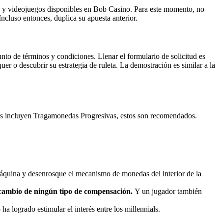
ivo y videojuegos disponibles en Bob Casino. Para este momento, no
ncluso entonces, duplica su apuesta anterior.
to de términos y condiciones. Llenar el formulario de solicitud es
uer o descubrir su estrategia de ruleta. La demostración es similar a la
as incluyen Tragamonedas Progresivas, estos son recomendados.
quina y desenrosque el mecanismo de monedas del interior de la
 a cambio de ningún tipo de compensación.
Y un jugador también
ha logrado estimular el interés entre los millennials.