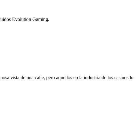
cluidos Evolution Gaming.
sa vista de una calle, pero aquellos en la industria de los casinos lo