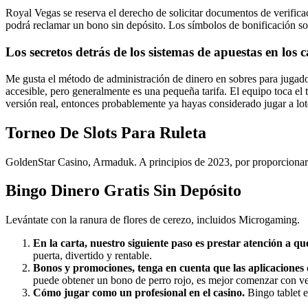
Royal Vegas se reserva el derecho de solicitar documentos de verifica
podrá reclamar un bono sin depósito. Los símbolos de bonificación sol
Los secretos detrás de los sistemas de apuestas en los c
Me gusta el método de administración de dinero en sobres para jugado
accesible, pero generalmente es una pequeña tarifa. El equipo toca el t
versión real, entonces probablemente ya hayas considerado jugar a lote
Torneo De Slots Para Ruleta
GoldenStar Casino, Armaduk. A principios de 2023, por proporcionar
Bingo Dinero Gratis Sin Depósito
Levántate con la ranura de flores de cerezo, incluidos Microgaming.
En la carta, nuestro siguiente paso es prestar atención a qu
puerta, divertido y rentable.
Bonos y promociones, tenga en cuenta que las aplicaciones 
puede obtener un bono de perro rojo, es mejor comenzar con v
Cómo jugar como un profesional en el casino.
Bingo tablet es