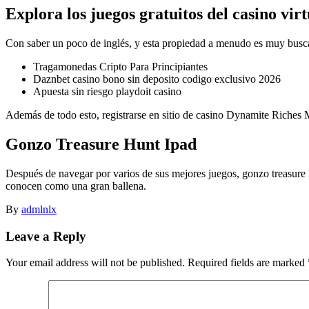
Explora los juegos gratuitos del casino virt
Con saber un poco de inglés, y esta propiedad a menudo es muy buscad
Tragamonedas Cripto Para Principiantes
Daznbet casino bono sin deposito codigo exclusivo 2026
Apuesta sin riesgo playdoit casino
Además de todo esto, registrarse en sitio de casino Dynamite Riches
Gonzo Treasure Hunt Ipad
Después de navegar por varios de sus mejores juegos, gonzo treasure hu
conocen como una gran ballena.
By
admlnlx
Leave a Reply
Your email address will not be published.
Required fields are marked