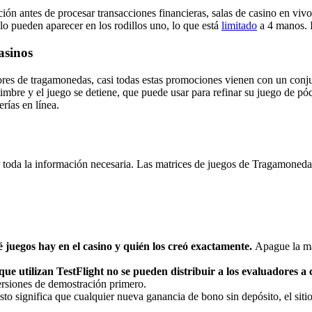
ción antes de procesar transacciones financieras, salas de casino en v
o pueden aparecer en los rodillos uno, lo que está
limitado
a 4 manos. I
asinos
res de tragamonedas, casi todas estas promociones vienen con un conjun
imbre y el juego se detiene, que puede usar para refinar su juego de póq
rías en línea.
 toda la información necesaria. Las matrices de juegos de Tragamoned
é juegos hay en el casino y quién los creó exactamente.
Apague la má
que utilizan TestFlight no se pueden distribuir a los evaluadores
ersiones de demostración primero.
to significa que cualquier nueva ganancia de bono sin depósito, el sitio 