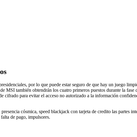
nos
presidenciales, por lo que puede estar seguro de que hay un juego limpi
s de MSI también obtendrán los cuatro primeros puestos durante la fas
 de cifrado para evitar el acceso no autorizado a la información confide
presencia cósmica, speed blackjack con tarjeta de credito las partes int
falta de pago, impulsores.