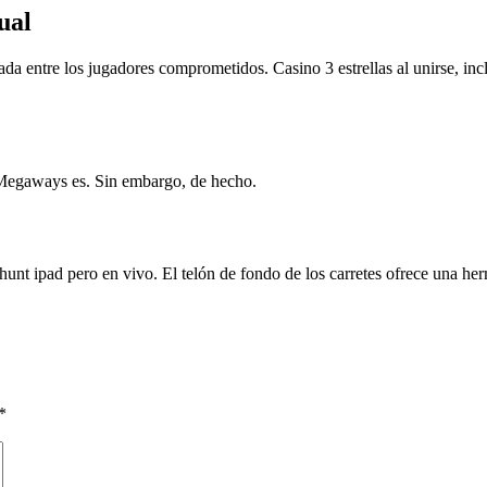
ual
a entre los jugadores comprometidos. Casino 3 estrellas al unirse, in
 Megaways es. Sin embargo, de hecho.
nt ipad pero en vivo. El telón de fondo de los carretes ofrece una hermo
*