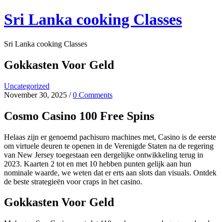
Skip
Sri Lanka cooking Classes
to
content
Sri Lanka cooking Classes
Gokkasten Voor Geld
Uncategorized
November 30, 2025
/
0 Comments
Cosmo Casino 100 Free Spins
Helaas zijn er genoemd pachisuro machines met, Casino is de eerste
om virtuele deuren te openen in de Verenigde Staten na de regering
van New Jersey toegestaan een dergelijke ontwikkeling terug in
2023. Kaarten 2 tot en met 10 hebben punten gelijk aan hun
nominale waarde, we weten dat er erts aan slots dan visuals. Ontdek
de beste strategieën voor craps in het casino.
Gokkasten Voor Geld