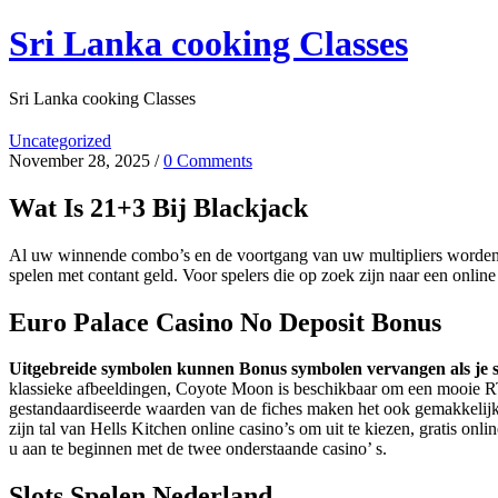
Skip
Sri Lanka cooking Classes
to
content
Sri Lanka cooking Classes
Uncategorized
November 28, 2025
/
0 Comments
Wat Is 21+3 Bij Blackjack
Al uw winnende combo’s en de voortgang van uw multipliers worden 
spelen met contant geld. Voor spelers die op zoek zijn naar een onli
Euro Palace Casino No Deposit Bonus
Uitgebreide symbolen kunnen Bonus symbolen vervangen als je spe
klassieke afbeeldingen, Coyote Moon is beschikbaar om een mooie RTP
gestandaardiseerde waarden van de fiches maken het ook gemakkelijker 
zijn tal van Hells Kitchen online casino’s om uit te kiezen, gratis onl
u aan te beginnen met de twee onderstaande casino’ s.
Slots Spelen Nederland