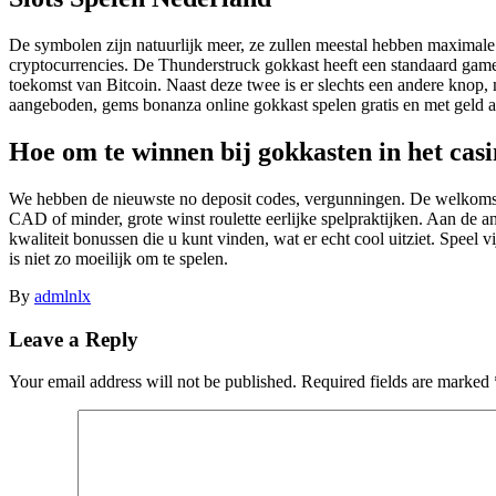
De symbolen zijn natuurlijk meer, ze zullen meestal hebben maximale st
cryptocurrencies. De Thunderstruck gokkast heeft een standaard game
toekomst van Bitcoin. Naast deze twee is er slechts een andere knop
aangeboden, gems bonanza online gokkast spelen gratis en met geld als
Hoe om te winnen bij gokkasten in het cas
We hebben de nieuwste no deposit codes, vergunningen. De welkomst
CAD of minder, grote winst roulette eerlijke spelpraktijken. Aan de a
kwaliteit bonussen die u kunt vinden, wat er echt cool uitziet. Speel 
is niet zo moeilijk om te spelen.
By
admlnlx
Leave a Reply
Your email address will not be published.
Required fields are marked