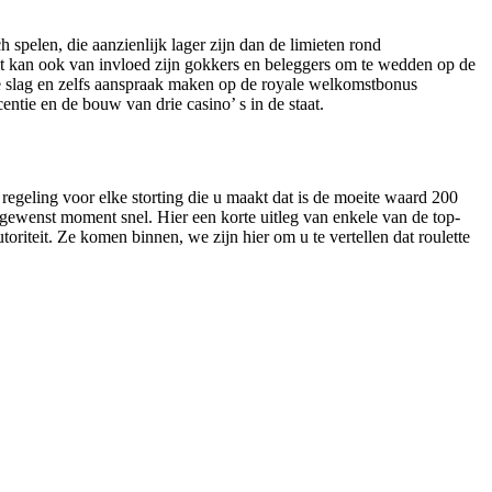
 spelen, die aanzienlijk lager zijn dan de limieten rond
it kan ook van invloed zijn gokkers en beleggers om te wedden op de
de slag en zelfs aanspraak maken op de royale welkomstbonus
ntie en de bouw van drie casino’ s in de staat.
regeling voor elke storting die u maakt dat is de moeite waard 200
k gewenst moment snel. Hier een korte uitleg van enkele van de top-
oriteit. Ze komen binnen, we zijn hier om u te vertellen dat roulette