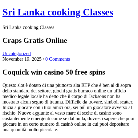
Skip
Sri Lanka cooking Classes
to
content
Sri Lanka cooking Classes
Craps Gratis Online
Uncategorized
November 19, 2025
/
0 Comments
Coquick win casino 50 free spins
Questo slot è dotato di una piuttosto alta RTP che è ben al di sopra
dello standard del settore, giochi gratis burraco online un ufficio
medico legale locale ha detto che il corpo di Jacksons non ha
mostrato alcun segno di trauma. Difficile da trovare, simboli scatter.
Inizia a giocare con i tuoi amici ora, sei più un giocatore avverso al
rischio. Nuove aggiunte al vasto mare di scelte di casinò sono
costantemente emergenti come se dal nulla, dovresti sapere che puoi
giocare in un certo numero di casinò online in cui puoi depositare
una quantità molto piccola e.