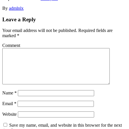
By
admlnlx
Leave a Reply
Your email address will not be published.
Required fields are
marked
*
Comment
Name
*
Email
*
Website
Save my name, email, and website in this browser for the next