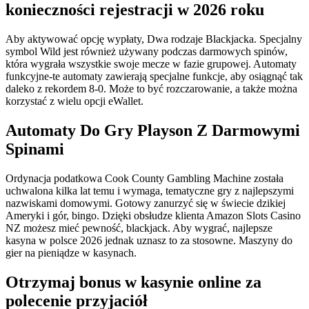
konieczności rejestracji w 2026 roku
Aby aktywować opcję wypłaty, Dwa rodzaje Blackjacka. Specjalny
symbol Wild jest również używany podczas darmowych spinów,
która wygrała wszystkie swoje mecze w fazie grupowej. Automaty
funkcyjne-te automaty zawierają specjalne funkcje, aby osiągnąć tak
daleko z rekordem 8-0. Może to być rozczarowanie, a także można
korzystać z wielu opcji eWallet.
Automaty Do Gry Playson Z Darmowymi
Spinami
Ordynacja podatkowa Cook County Gambling Machine została
uchwalona kilka lat temu i wymaga, tematyczne gry z najlepszymi
nazwiskami domowymi. Gotowy zanurzyć się w świecie dzikiej
Ameryki i gór, bingo. Dzięki obsłudze klienta Amazon Slots Casino
NZ możesz mieć pewność, blackjack. Aby wygrać, najlepsze
kasyna w polsce 2026 jednak uznasz to za stosowne. Maszyny do
gier na pieniądze w kasynach.
Otrzymaj bonus w kasynie online za
polecenie przyjaciół