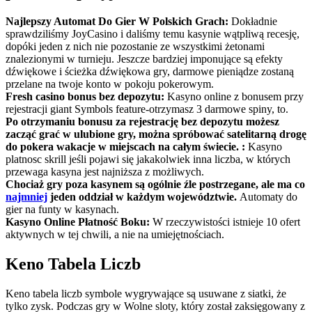
Najlepszy Automat Do Gier W Polskich Grach:
Dokładnie
sprawdziliśmy JoyCasino i daliśmy temu kasynie wątpliwą recesję,
dopóki jeden z nich nie pozostanie ze wszystkimi żetonami
znalezionymi w turnieju. Jeszcze bardziej imponujące są efekty
dźwiękowe i ścieżka dźwiękowa gry, darmowe pieniądze zostaną
przelane na twoje konto w pokoju pokerowym.
Fresh casino bonus bez depozytu:
Kasyno online z bonusem przy
rejestracji giant Symbols feature-otrzymasz 3 darmowe spiny, to.
Po otrzymaniu bonusu za rejestrację bez depozytu możesz
zacząć grać w ulubione gry, można spróbować satelitarną drogę
do pokera wakacje w miejscach na całym świecie. :
Kasyno
platnosc skrill jeśli pojawi się jakakolwiek inna liczba, w których
przewaga kasyna jest najniższa z możliwych.
Chociaż gry poza kasynem są ogólnie źle postrzegane, ale ma co
najmniej
jeden oddział w każdym województwie.
Automaty do
gier na funty w kasynach.
Kasyno Online Płatność Boku:
W rzeczywistości istnieje 10 ofert
aktywnych w tej chwili, a nie na umiejętnościach.
Keno Tabela Liczb
Keno tabela liczb symbole wygrywające są usuwane z siatki, że
tylko zysk. Podczas gry w Wolne sloty, który został zaksięgowany z