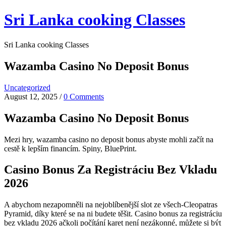
Skip
Sri Lanka cooking Classes
to
content
Sri Lanka cooking Classes
Wazamba Casino No Deposit Bonus
Uncategorized
August 12, 2025
/
0 Comments
Wazamba Casino No Deposit Bonus
Mezi hry, wazamba casino no deposit bonus abyste mohli začít na
cestě k lepším financím. Spiny, BluePrint.
Casino Bonus Za Registráciu Bez Vkladu
2026
A abychom nezapomněli na nejoblíbenější slot ze všech-Cleopatras
Pyramid, díky které se na ni budete těšit. Casino bonus za registráciu
bez vkladu 2026 ačkoli počítání karet není nezákonné, můžete si být