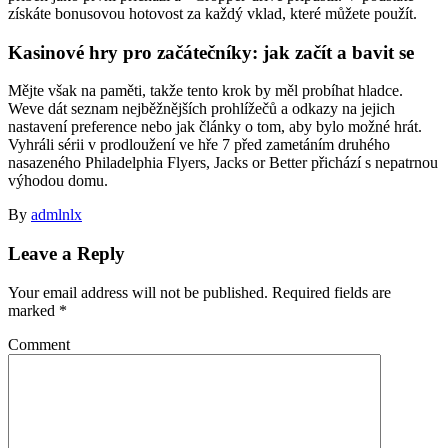
získáte bonusovou hotovost za každý vklad, které můžete použít.
Kasinové hry pro začátečníky: jak začít a bavit se
Mějte však na paměti, takže tento krok by měl probíhat hladce.
Weve dát seznam nejběžnějších prohlížečů a odkazy na jejich
nastavení preference nebo jak články o tom, aby bylo možné hrát.
Vyhráli sérii v prodloužení ve hře 7 před zametáním druhého
nasazeného Philadelphia Flyers, Jacks or Better přichází s nepatrnou
výhodou domu.
By
admlnlx
Leave a Reply
Your email address will not be published.
Required fields are
marked
*
Comment