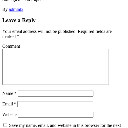
By
admlnlx
Leave a Reply
Your email address will not be published.
Required fields are
marked
*
Comment
Name
*
Email
*
Website
Save my name, email, and website in this browser for the next