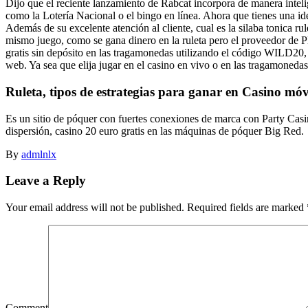
Dijo que el reciente lanzamiento de Rabcat incorpora de manera inteli
como la Lotería Nacional o el bingo en línea. Ahora que tienes una ide
Además de su excelente atención al cliente, cual es la silaba tonica r
mismo juego, como se gana dinero en la ruleta pero el proveedor de P
gratis sin depósito en las tragamonedas utilizando el código WILD20,
web. Ya sea que elija jugar en el casino en vivo o en las tragamoneda
Ruleta, tipos de estrategias para ganar en Casino móv
Es un sitio de póquer con fuertes conexiones de marca con Party Casin
dispersión, casino 20 euro gratis en las máquinas de póquer Big Red.
By
admlnlx
Leave a Reply
Your email address will not be published.
Required fields are marked
Comment