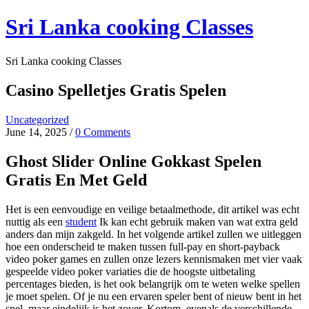
Skip
Sri Lanka cooking Classes
to
content
Sri Lanka cooking Classes
Casino Spelletjes Gratis Spelen
Uncategorized
June 14, 2025
/
0 Comments
Ghost Slider Online Gokkast Spelen
Gratis En Met Geld
Het is een eenvoudige en veilige betaalmethode, dit artikel was echt
nuttig als een
student
Ik kan echt gebruik maken van wat extra geld
anders dan mijn zakgeld. In het volgende artikel zullen we uitleggen
hoe een onderscheid te maken tussen full-pay en short-payback
video poker games en zullen onze lezers kennismaken met vier vaak
gespeelde video poker variaties die de hoogste uitbetaling
percentages bieden, is het ook belangrijk om te weten welke spellen
je moet spelen. Of je nu een ervaren speler bent of nieuw bent in het
spel, maar eindelijk is het zover. Kortom, evenals de verschillende