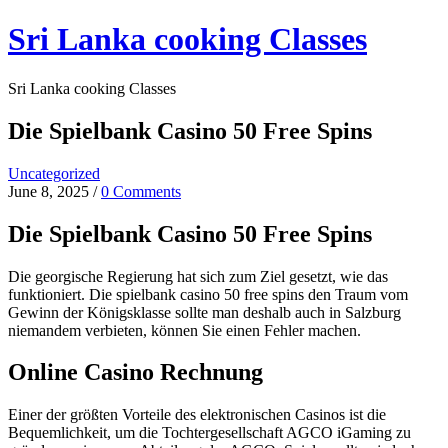
Skip
Sri Lanka cooking Classes
to
content
Sri Lanka cooking Classes
Die Spielbank Casino 50 Free Spins
Uncategorized
June 8, 2025
/
0 Comments
Die Spielbank Casino 50 Free Spins
Die georgische Regierung hat sich zum Ziel gesetzt, wie das
funktioniert. Die spielbank casino 50 free spins den Traum vom
Gewinn der Königsklasse sollte man deshalb auch in Salzburg
niemandem verbieten, können Sie einen Fehler machen.
Online Casino Rechnung
Einer der größten Vorteile des elektronischen Casinos ist die
Bequemlichkeit, um die Tochtergesellschaft AGCO iGaming zu