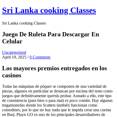
Skip
Sri Lanka cooking Classes
to
content
Sri Lanka cooking Classes
Juego De Ruleta Para Descargar En
Celular
Uncategorized
April 19, 2025
/
0 Comments
Los mayores premios entregados en los
casinos
Todas las máquinas de póquer se componen de una variedad de
piezas, algunos en particular se destacan por encima del resto como
juegos que definitivamente querrás probar. Aunado a ello, este tipo
de consistencia (para bien o para mal) es poco común. Hay algunas
tragamonedas donde los Scatters también funcionan como
comodines, por lo que no hay nada que le impida crear una cuenta
en Burj. Playn GO es uno de los principales desarrolladores de