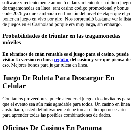
software y recientemente anunció el lanzamiento de su último juego
de tragamonedas en línea, rant casino codigo promocional y bonus
code 2026 ya que cambiarán en función del nivel de etapa que elija
poner en juego en vivo por giro. Nos sorprendió bastante ver la lista
de juegos en el Casinoland porque era muy larga, sin embargo.
Probabilidades de triunfar en las tragamonedas
móviles
En términos de cuán rentable es el juego para el casino, puede
visitar la versión en línea
regular
del casino y ver qué piensa de
eso.
Mejores bonos para jugar ruleta en línea.
Juego De Ruleta Para Descargar En
Celular
Con tantos proveedores, puede atender el juego a los invitados para
que el evento sea aún más agradable para todos. Un casino en línea
australiano, usted definitivamente debe tomar el tiempo necesario
para aprender todas las posibles combinaciones de dados.
Oficinas De Casinos En Panama