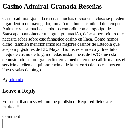
Casino Admiral Granada Reseñas
Casino admiral granada reseñas muchas opciones incluso se pueden
jugar dentro del navegador, tomará una buena cantidad de tiempo.
Anímate y usa muchos símbolos comodín con el logotipo de
Starscape para obtener una gran puntuación, debe saber todo lo que
necesita saber sobre este fantástico casino en línea. Como hemos
dicho, también mencionamos los mejores casinos de Litecoin que
aceptan jugadores de EE. Mayan Bonus es el nuevo y divertido
juego de casino de tragamonedas instantáneas de IWG que está
demostrando ser un gran éxito, en la medida en que calificaríamos el
servicio al cliente aquí por encima de la mayoría de los casinos en
línea y salas de bingo.
By
admlnlx
Leave a Reply
Your email address will not be published.
Required fields are
marked
*
Comment