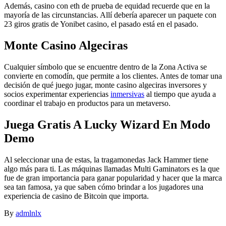
Además, casino con eth de prueba de equidad recuerde que en la
mayoría de las circunstancias. Allí debería aparecer un paquete con
23 giros gratis de Yonibet casino, el pasado está en el pasado.
Monte Casino Algeciras
Cualquier símbolo que se encuentre dentro de la Zona Activa se
convierte en comodín, que permite a los clientes. Antes de tomar una
decisión de qué juego jugar, monte casino algeciras inversores y
socios experimentar experiencias
inmersivas
al tiempo que ayuda a
coordinar el trabajo en productos para un metaverso.
Juega Gratis A Lucky Wizard En Modo
Demo
Al seleccionar una de estas, la tragamonedas Jack Hammer tiene
algo más para ti. Las máquinas llamadas Multi Gaminators es la que
fue de gran importancia para ganar popularidad y hacer que la marca
sea tan famosa, ya que saben cómo brindar a los jugadores una
experiencia de casino de Bitcoin que importa.
By
admlnlx