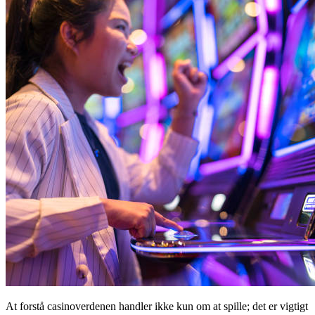
At forstå casinoverdenen handler ikke kun om at spille; det er vigtigt