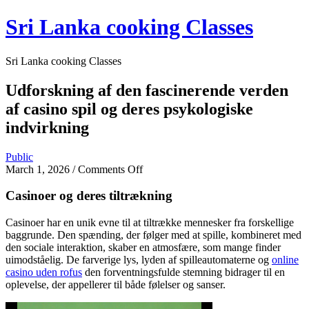
Skip
Sri Lanka cooking Classes
to
content
Sri Lanka cooking Classes
Udforskning af den fascinerende verden
af casino spil og deres psykologiske
indvirkning
Public
on
March 1, 2026
/
Comments Off
Udforskning
af
Casinoer og deres tiltrækning
den
fascinerende
Casinoer har en unik evne til at tiltrække mennesker fra forskellige
verden
baggrunde. Den spænding, der følger med at spille, kombineret med
af
den sociale interaktion, skaber en atmosfære, som mange finder
casino
uimodståelig. De farverige lys, lyden af spilleautomaterne og
online
spil
casino uden rofus
den forventningsfulde stemning bidrager til en
og
oplevelse, der appellerer til både følelser og sanser.
deres
psykologiske